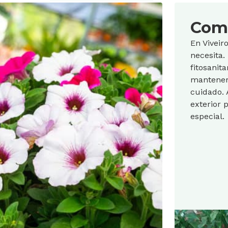
Com
En Viveir
necesita.
fitosanit
mantener 
cuidado.
exterior 
especial.