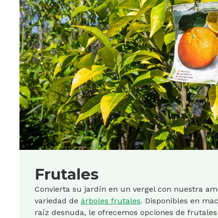
Frutales
Convierta su jardín en un vergel con nuestra am
variedad de
árboles frutales
. Disponibles en mac
raíz desnuda, le ofrecemos opciones de frutales