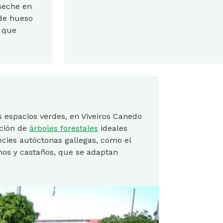
oseche en
 de hueso
 que
s espacios verdes, en Viveiros Canedo
cción de
árboles forestales
ideales
cies autóctonas gallegas, como el
inos y castaños, que se adaptan