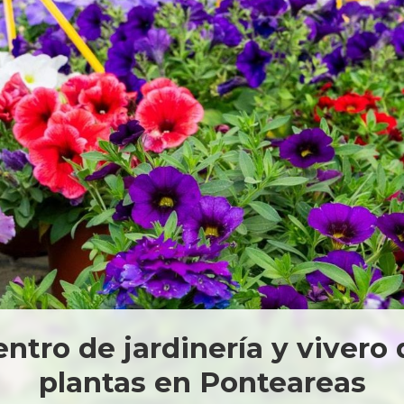
Viveiros Canedo Ce
Xardinería